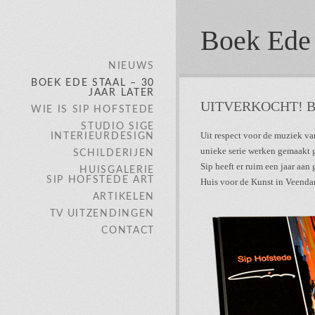
Boek Ede S
NIEUWS
BOEK EDE STAAL – 30
JAAR LATER
UITVERKOCHT! Boek
WIE IS SIP HOFSTEDE
STUDIO SIGE
Uit respect voor de muziek va
INTERIEURDESIGN
unieke serie werken gemaakt g
SCHILDERIJEN
Sip heeft er ruim een jaar aan 
HUISGALERIE
SIP HOFSTEDE ART
Huis voor de Kunst in Veenda
ARTIKELEN
TV UITZENDINGEN
CONTACT