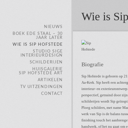
Wie is Si
NIEUWS
BOEK EDE STAAL – 30
JAAR LATER
WIE IS SIP HOFSTEDE
STUDIO SIGE
INTERIEURDESIGN
SCHILDERIJEN
Biografie
HUISGALERIE
SIP HOFSTEDE ART
Sip Hofstede is geboren op 21
ARTIKELEN
Aa-Kerk. Sip heeft een achter
TV UITZENDINGEN
interieur- en exterieurontwerp.
CONTACT
perspectief, getraind door zij
schilderijen wordt Sip geïnsp
Ploeg schilders, met name Ma
werk van Sip is de balans tuss
finishing touch het aanbrengen 
handwerk, of het nu gaat om e