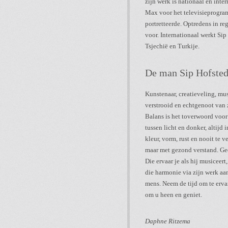
zijn werk is nationaal en int
Max voor het televisieprogram
portretteerde. Optredens in r
voor. Internationaal werkt Sip
Tsjechië en Turkije.
De man Sip Hofste
Kunstenaar, creatieveling, mus
verstrooid en echtgenoot van 
Balans is het toverwoord voor S
tussen licht en donker, altijd 
kleur, vorm, rust en nooit te ve
maar met gezond verstand. Geen
Die ervaar je als hij musiceert
die harmonie via zijn werk aan
mens. Neem de tijd om te ervar
om u heen en geniet.
Daphne Ritzema