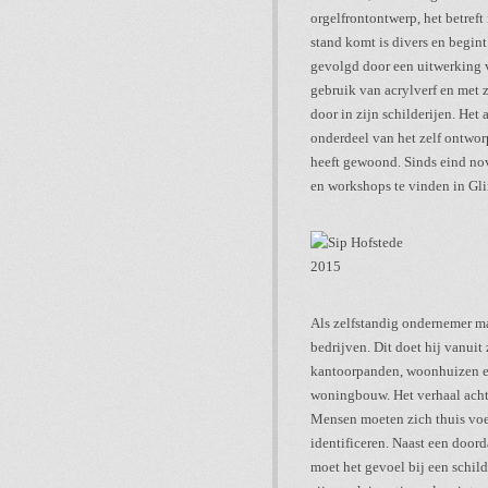
orgelfrontontwerp, het betref
stand komt is divers en begint
gevolgd door een uitwerking v
gebruik van acrylverf en met z
door in zijn schilderijen. Het 
onderdeel van het zelf ontwor
heeft gewoond. Sinds eind nov
en workshops te vinden in Gl
Als zelfstandig ondernemer ma
bedrijven. Dit doet hij vanui
kantoorpanden, woonhuizen en
woningbouw. Het verhaal achte
Mensen moeten zich thuis vo
identificeren. Naast een door
moet het gevoel bij een schild